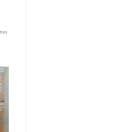
tres
n