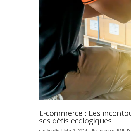
E-commerce : Les incontou
ses défis écologiques
par
Aurelie
|
Mar 2, 2024
|
Ecommerce
,
RSE
,
Tr