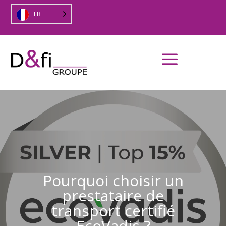
FR
a
Pourquoi choisir un
prestataire de
transport certifié
EcoVadis ?