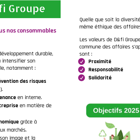
i Groupe
Quelle que soit la diversi
même éthique des affaires
tous nos consommables
Les valeurs de D&fi Groupe 
commune des affaires s’app
u développement durable,
sont :
 intensifier son
Proximité
le, notamment :
Responsabilité
Solidarité
vention des risques
).
tenance
en interne.
treprise
en matière de
nomique
grâce à
aux marchés.
 son image et la