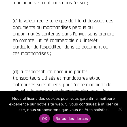
marchandises contenus dans l’envoi ;
(c) la valeur réelle telle que définie ci-dessous des
documents ou marchandises perdus ou
endommagés contenus dans l’envoi, sans prendre
en compte l’utilité commerciale ou l’intérêt
particulier de l’expéditeur dans ce document ou
ces marchandises ;
(d) la responsabilité encourue par les
transporteurs utilisés et mandataires et/ou
entreprises substituées, pour l’acheminement de
l’envoi si la perte ou le dommage résulte du fait
des substitués.
Nous utilisons des cookies pour vous garantir la meilleure
expérience sur notre site web. Si vous continuez à utiliser ce
site, nous supposerons que vous en êtes satisfait.
Valeur Réelle :
OK
Refus des tierces